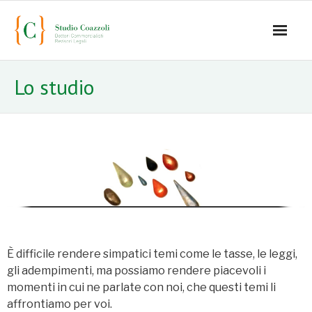
Home
Lo studio
Office
Staff
- Mauro Coazzoli
- Alice Coazzoli
- Greta Coazzoli
È difficile rendere simpatici temi come le tasse, le leggi,
- Manuela Paiano
gli adempimenti, ma possiamo rendere piacevoli i
momenti in cui ne parlate con noi, che questi temi li
- Anna Paparusso
affrontiamo per voi.