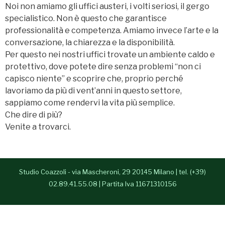
Noi non amiamo gli uffici austeri, i volti seriosi, il gergo
- Alessia Congedo
specialistico. Non è questo che garantisce
professionalità e competenza. Amiamo invece l’arte e la
Services
conversazione, la chiarezza e la disponibilità.
Per questo nei nostri uffici trovate un ambiente caldo e
Contacts
protettivo, dove potete dire senza problemi “non ci
Italiano
capisco niente” e scoprire che, proprio perché
lavoriamo da più di vent’anni in questo settore,
sappiamo come rendervi la vita più semplice.
Che dire di più?
Venite a trovarci.
Studio Coazzoli - via Mascheroni, 29 20145 Milano | tel. (+39)
02.89.41.55.08 | Partita Iva 11671310156