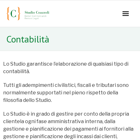
Home
Contabilità
Office
Staff
Lo Studio garantisce l’elaborazione di qualsiasi tipo di
contabilità.
- Mauro Coazzoli
Tutti gli adempimenti civilistici, fiscali e tributari sono
- Alice Coazzoli
normalmente supportati nel pieno rispetto della
filosofia dello Studio.
- Greta Coazzoli
Lo Studio è in grado di gestire per conto della propria
- Manuela Paiano
clientela ogni fase amministrativa interna, dalla
gestione e pianificazione dei pagamenti ai fornitori alla
- Anna Paparusso
gestione e pianificazione degli incassi dai clienti,