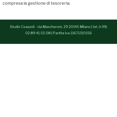
compresa la gestione di tesoreria.
- Alessia Congedo
Services
Studio Coazzoli - via Mascheroni, 29 20145 Milano | tel. (+39)
Contacts
02.89.41.55.08 | Partita Iva 11671310156
Italiano