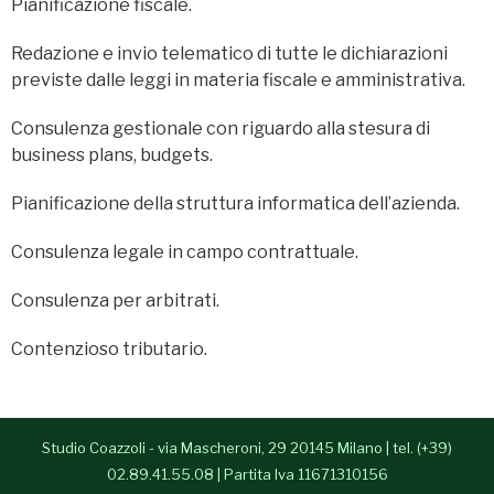
Pianificazione fiscale.
- Alessia Congedo
Redazione e invio telematico di tutte le dichiarazioni
Services
previste dalle leggi in materia fiscale e amministrativa.
Contacts
Consulenza gestionale con riguardo alla stesura di
business plans, budgets.
Italiano
Pianificazione della struttura informatica dell’azienda.
Consulenza legale in campo contrattuale.
Consulenza per arbitrati.
Contenzioso tributario.
Studio Coazzoli - via Mascheroni, 29 20145 Milano | tel. (+39)
02.89.41.55.08 | Partita Iva 11671310156